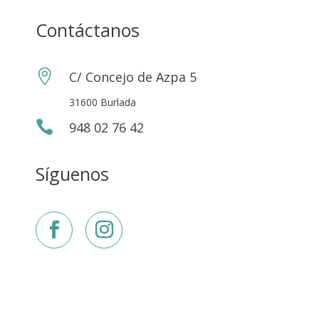
Contáctanos

C/ Concejo de Azpa 5
31600 Burlada

948 02 76 42
Síguenos